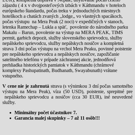
zájazdu ( 4 x v dvojposteľových izbách v Káthmandu v hoteloch
európskeho štandardu, počas treku v jednoduchých miestnych
hotelíkoch a chatách zvaných ,,lodge,, vo vlastných spacákoch,
počas výstupu na Mera Peak (2 noci) v expedičných v stanoch,
letenka Ramechap – Lukla a späť, povolenie do národného parku
Makalu – Barun, povolenie na výstup na MERA PEAK, TIMS
permit, garbich depozit, služby slovenského sprievodcu, služby
nepálskeho sprievodcu, služby nepálskych nosičov a kompletná
strava 3 dni počas výstupu na vrchol Mera Peaku, povinné poistenie
pre nepálskeho sprievodcu a nepálskych nosičov, zapožičanie
satelitného telefónu v prípade záchrannej akcie, jednodňová
prehliadka historických pamiatok v Káthmandu (chrámové
komplexy Pashupatinath, Budhanath, Swayabunath) vrátane
vstupného.
V cene nie je zahrnutá
strava (s výnimkou 3 dní počas samotného
výstupu na Mera Peak), víza (50 USD), poistenie, sprepitné pre
nepálskeho sprievodcu a nosičov (cca 30 EUR), iné neuvedené
služby.
Minimálny počet účastníkov 7.
Garancia malej skupinky – 7 až 11 osôb!!!