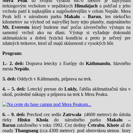
Mera Peak
so svojou výškou 6470 metrov je najvyšším
trekingovým vrcholom v nepálskych
Himalájach
a pohľad z jeho
vrcholu patrí k najkrajším a najpôsobivejším v celom Nepále. Mera
Peak leží v národnom parku
Makalu – Barun
, len niekoľko
kilometrov na východ od najvyššej hory tejto planéty, majestátneho
Mt. Everestu
ktorý budeme mať počas záverečného výstupu na
samotný vrchol ako na dlani. Výstup si vyžaduje dokonalú
aklimatizáciu a dobrú fyzickú kondíciu a preto je určený pre
zdatných trekerov, ktorí už majú skúsenosti z vysokých hôr.
Program:
1.- 2. deň:
Doprava letecky z Európy do
Káthmandu
, hlavného
mesta
Nepálu
.
3. deň:
Oddych v Káthmandu, príprava na trek.
4. – 5. deň:
Letecký presun do
Lukly,
ľahšia aklimatizačná túra v
okolí, posledné nákupy a príprava na trek k Mera Peaku.
6. – 9. deň:
Prechod cez sedlo
Zatrwala
(4600 metrov) do údolia
rieky
Hinku Khola
do národného parku
Makalu –
Barun
založeného v roku 1992. Cez dediny
Četrabu
,
Khote
až do
osady
Thangnang
(cca 4300 metrov) pod obrovskou stenou hory