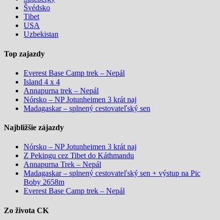
Švédsko
Tibet
USA
Uzbekistan
Top zajazdy
Everest Base Camp trek – Nepál
Island 4 x 4
Annapurna trek – Nepál
Nórsko – NP Jotunheimen 3 krát naj
Madagaskar – splnený cestovateľský sen
Najbližšie zájazdy
Nórsko – NP Jotunheimen 3 krát naj
Z Pekingu cez Tibet do Káthmandu
Annapurna Trek – Nepál
Madagaskar – splnený cestovateľský sen + výstup na Pic
Boby 2658m
Everest Base Camp trek – Nepál
Zo života CK