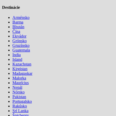
Destinácie
Arménsko
Barma
Bhután
Čína
Ekvádor
Grónsko
Gruzínsko
Guatemala
India
Island
Kazachstan
Kirgistan
Madagaskar
Malorka
Maurícius
Nepál
Nórsko
Pakistan
Portugalsko
Rakúsko
Srí Lanka
Špicbergy