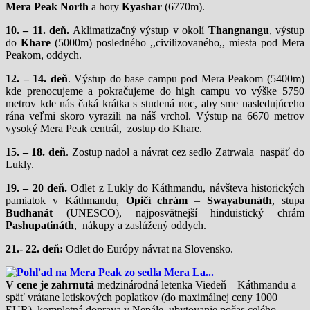
Mera Peak North
a hory
Kyashar
(6770m).
10. – 11. deň.
Aklimatizačný výstup v okolí
Thangnangu
, výstup
do
Khare
(5000m) posledného ,,civilizovaného,, miesta pod Mera
Peakom, oddych.
12. – 14. deň
. Výstup do base campu pod Mera Peakom (5400m)
kde prenocujeme a pokračujeme do high campu vo výške 5750
metrov kde nás čaká krátka s studená noc, aby sme nasledujúceho
rána veľmi skoro vyrazili na náš vrchol. Výstup na 6670 metrov
vysoký Mera Peak centrál, zostup do Khare.
15. – 18. deň
. Zostup nadol a návrat cez sedlo Zatrwala naspäť do
Lukly.
19. – 20 deň.
Odlet z Lukly do Káthmandu, návšteva historických
pamiatok v Káthmandu,
Opičí chrám
–
Swayabunáth
, stupa
Budhanát
(UNESCO), najposvätnejší hinduistický chrám
Pashupatináth
, nákupy a zaslúžený oddych.
21.- 22. deň:
Odlet do Európy návrat na Slovensko.
V cene je zahrnutá
medzinárodná letenka Viedeň – Káthmandu a
späť vrátane letiskových poplatkov (do maximálnej ceny 1000
EUR), kompletná doprava v Nepále, ubytovanie počas celého