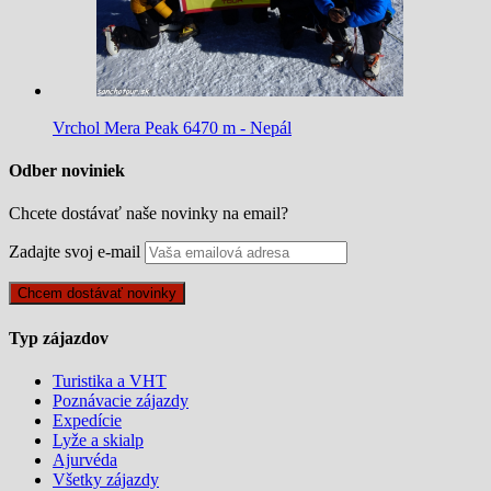
Vrchol Mera Peak 6470 m - Nepál
Odber noviniek
Chcete dostávať naše novinky na email?
Zadajte svoj e-mail
Typ zájazdov
Turistika a VHT
Poznávacie zájazdy
Expedície
Lyže a skialp
Ajurvéda
Všetky zájazdy