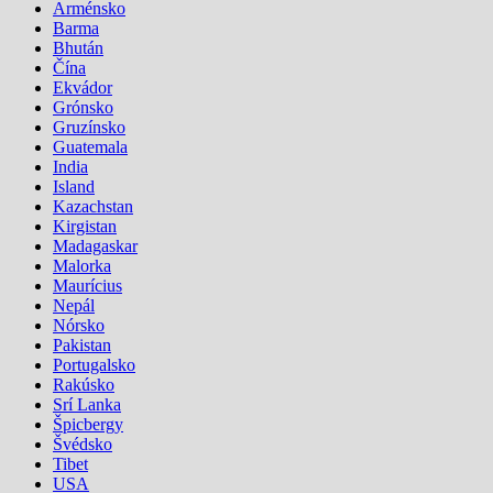
Arménsko
Barma
Bhután
Čína
Ekvádor
Grónsko
Gruzínsko
Guatemala
India
Island
Kazachstan
Kirgistan
Madagaskar
Malorka
Maurícius
Nepál
Nórsko
Pakistan
Portugalsko
Rakúsko
Srí Lanka
Špicbergy
Švédsko
Tibet
USA