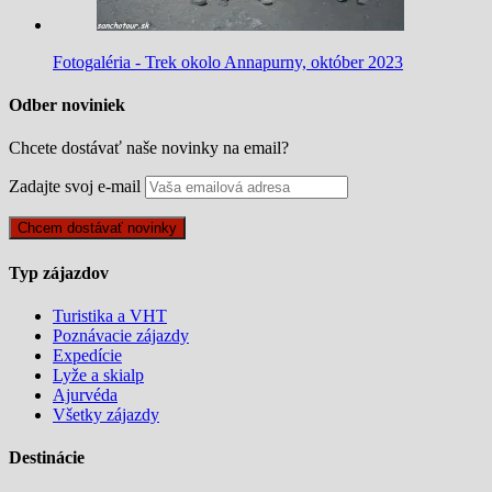
Fotogaléria - Trek okolo Annapurny, október 2023
Odber noviniek
Chcete dostávať naše novinky na email?
Zadajte svoj e-mail
Typ zájazdov
Turistika a VHT
Poznávacie zájazdy
Expedície
Lyže a skialp
Ajurvéda
Všetky zájazdy
Destinácie