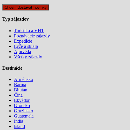
Typ zájazdov
Turistika a VHT
Poznávacie zájazdy
Expedície
Lyže a skialp
Ajurvéda
Všetky zájazdy
Destinácie
Arménsko
Barma
Bhután
Čína
Ekvádor
Grónsko
Gruzínsko
Guatemala
India
Island