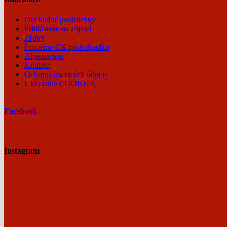
Obchodné podmienky
Prihlásenie na zájazd
Zľavy
Poistenie CK proti úpadku
Alpenverein
Kontakt
Ochrana osobných údajov
Ukladanie COOKIES
Facebook
Instagram
AJURVÉDA
V
INDII
–
KERALA