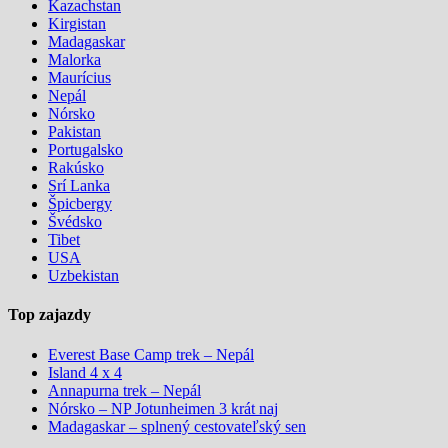
Kazachstan
Kirgistan
Madagaskar
Malorka
Maurícius
Nepál
Nórsko
Pakistan
Portugalsko
Rakúsko
Srí Lanka
Špicbergy
Švédsko
Tibet
USA
Uzbekistan
Top zajazdy
Everest Base Camp trek – Nepál
Island 4 x 4
Annapurna trek – Nepál
Nórsko – NP Jotunheimen 3 krát naj
Madagaskar – splnený cestovateľský sen