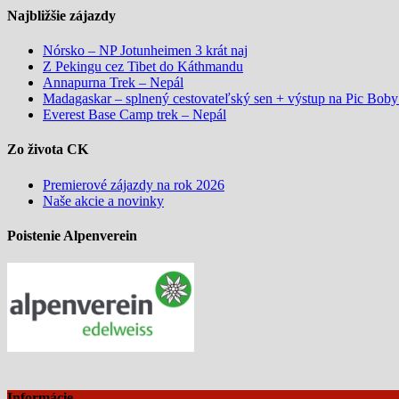
Najbližšie zájazdy
Nórsko – NP Jotunheimen 3 krát naj
Z Pekingu cez Tibet do Káthmandu
Annapurna Trek – Nepál
Madagaskar – splnený cestovateľský sen + výstup na Pic Bob
Everest Base Camp trek – Nepál
Zo života CK
Premierové zájazdy na rok 2026
Naše akcie a novinky
Poistenie Alpenverein
Informácie