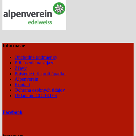
Informácie
Obchodné podmienky
Prihlásenie na zájazd
Zľavy
Poistenie CK proti úpadku
Alpenverein
Kontakt
Ochrana osobných údajov
Ukladanie COOKIES
Facebook