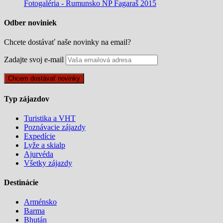
Fotogaléria - Rumunsko NP Fagaraš 2015
Odber noviniek
Chcete dostávať naše novinky na email?
Zadajte svoj e-mail
Typ zájazdov
Turistika a VHT
Poznávacie zájazdy
Expedície
Lyže a skialp
Ajurvéda
Všetky zájazdy
Destinácie
Arménsko
Barma
Bhután