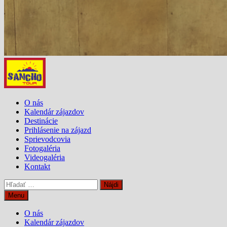
O nás
Kalendár zájazdov
Destinácie
Prihlásenie na zájazd
Sprievodcovia
Fotogaléria
Videogaléria
Kontakt
Hľadať:
Menu
O nás
Kalendár zájazdov