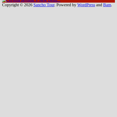
oblasti,
Copyright © 2026
Sancho Tour
. Powered by
WordPress
and
Bam
.
nekonečné
lávové
polia,
vodopády
aj
brodenie
ľadovcových
riek.