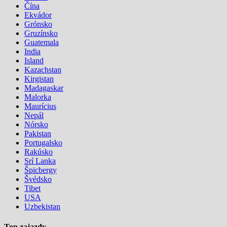
Čína
Ekvádor
Grónsko
Gruzínsko
Guatemala
India
Island
Kazachstan
Kirgistan
Madagaskar
Malorka
Maurícius
Nepál
Nórsko
Pakistan
Portugalsko
Rakúsko
Srí Lanka
Špicbergy
Švédsko
Tibet
USA
Uzbekistan
Top zajazdy