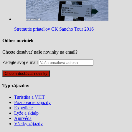
Stretnutie priateľov CK Sancho Tour 2016
Odber noviniek
Chcete dostávať naše novinky na email?
Zadajte svoj e-mail
Typ zájazdov
Turistika a VHT
Poznávacie zájazdy
Expedície
Lyže a skialp
Ajurvéda
Všetky zájazdy