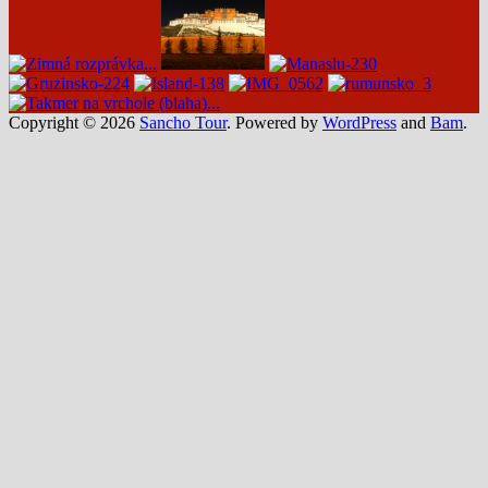
výnimočným
–
sopky,
ľadovce,
geotermálne
oblasti,
Copyright © 2026
Sancho Tour
. Powered by
WordPress
and
Bam
.
nekonečné
lávové
polia,
vodopády
aj
brodenie
ľadovcových
riek.