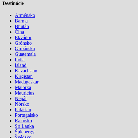
Destinácie
Arménsko
Barma
Bhután
Čína
Ekvádor
Grónsko
Gruzínsko
Guatemala
India
Island
Kazachstan
Kirgistan
Madagaskar
Malorka
Maurícius
Nepál
Nórsko
Pakistan
Portugalsko
Rakúsko
Srí Lanka
Špicbergy
Švédsko