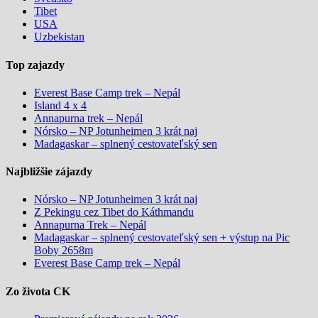
Tibet
USA
Uzbekistan
Top zajazdy
Everest Base Camp trek – Nepál
Island 4 x 4
Annapurna trek – Nepál
Nórsko – NP Jotunheimen 3 krát naj
Madagaskar – splnený cestovateľský sen
Najbližšie zájazdy
Nórsko – NP Jotunheimen 3 krát naj
Z Pekingu cez Tibet do Káthmandu
Annapurna Trek – Nepál
Madagaskar – splnený cestovateľský sen + výstup na Pic
Boby 2658m
Everest Base Camp trek – Nepál
Zo života CK