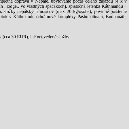
letná doprava v Nepále, ubytovanie počas celého zájazdu (4 x v
 ,,lodge,, vo vlastných spacákoch), spiatočná letenka Káthmandu –
, služby nepálskych nosičov (max 20 kg/osoba), povinné poistenie
pamiatok v Káthmandu (chrámové komplexy Pashupatinath, Budhanath,
ov (cca 30 EUR), iné neuvedené služby.