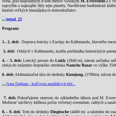
sveta, pod majestátnym 8 848 metrov vysokým
M. Everestom
a z v
najvyššie a najkrajšie štíty tejto planéty. Navštívime budhistické k
histórii veľkých himalájskych dobrodružstiev.
Program:
1.- 2. deň:
Doprava letecky z Európy do Káthmandu, hlavného mest
3. deň:
Oddych v Káthmandu, kratšia prehliadka historických pamiat
4. – 5. deň:
Letecký presun do
Lukly
(2840 m), miesta začiatku n
rieka) do známeho šerpského strediska
Namche Bazar
vo výške 3500
6. deň:
Aklimatizačná túra do dedinky
Kumjung
, (3780m), návrat 
7. deň:
Pokračujeme smerom do základného tábora pod M. Evere
Možnosť návštevy kláštora počas večernej ceremónie, oddych a nasá
8. – 9. deň
: Trek do dedinky
Dingboche
(4400 m) a následne do os