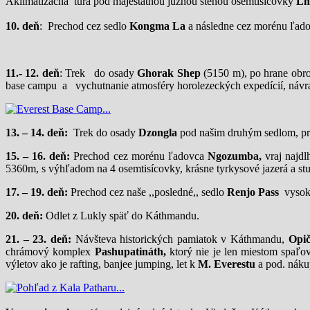
Aklimatizačná túra pod majestátnou južnou stenou osemtisícovky
Lh
10. deň
: Prechod cez sedlo
Kongma La
a následne cez morénu ľa
11.- 12. deň
: Trek
do osady
Ghorak Shep
(5150 m), po hrane ob
base campu a vychutnanie atmosféry horolezeckých expedícií, návr
13. – 14. deň:
Trek do osady
Dzongla
pod našim druhým sedlom, pr
15. – 16. deň:
Prechod cez morénu ľadovca
Ngozumba,
vraj najd
5360m, s výhľadom na 4 osemtisícovky, krásne tyrkysové jazerá a s
17. – 19. deň:
Prechod cez naše ,,posledné,, sedlo
Renjo Pass
vysoké
20. deň:
Odlet z Lukly späť do Káthmandu.
21. – 23. deň:
Návšteva historických pamiatok v Káthmandu,
Opi
chrámový komplex
Pashupatináth,
ktorý nie je len miestom spaľo
výletov ako je rafting, banjee jumping, let k
M. Everestu
a pod. náku