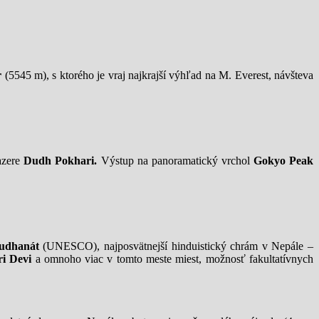
r
(5545 m), s ktorého je vraj najkrajší výhľad na M. Everest, návšteva
azere
Dudh Pokhari.
Výstup na panoramatický vrchol
Gokyo Peak
.
udhanát
(UNESCO), najposvätnejší hinduistický chrám v Nepále –
i Devi
a omnoho viac v tomto meste miest, možnosť fakultatívnych