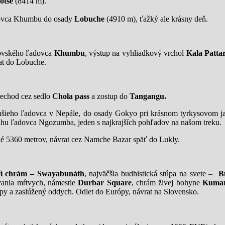
otse
(8414 m).
dovca Khumbu do osady
Lobuche
(4910 m), ťažký ale krásny deň.
rovského ľadovca
Khumbu
, výstup na vyhliadkový vrchol
Kala Patta
at do Lobuche.
echod cez sedlo
Chola pass
a zostup do
Tangangu.
lhšieho ľadovca v Nepále, do osady Gokyo pri krásnom tyrkysovom j
tuhu ľadovca Ngozumba, jeden s najkrajších pohľadov na našom treku
 5360 metrov, návrat cez Namche Bazar späť do Lukly.
čí chrám – Swayabunáth
, najväčšia budhistická stúpa na svete –
B
vania mŕtvych, námestie
Durbar Square
, chrám živej bohyne
Kumar
py a zaslúžený oddych.
Odlet do Európy, návrat na Slovensko.