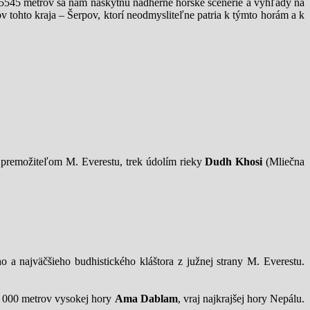
5545 metrov sa nám naskytnú nádherné horské scenérie a výhľady na
v tohto kraja – Šerpov, ktorí neodmysliteľne patria k týmto horám a k
premožiteľom M. Everestu, trek údolím rieky
Dudh Khosi
(Mliečna
o a najväčšieho budhistického kláštora z južnej strany M. Everestu.
7 000 metrov vysokej hory
Ama Dablam
, vraj najkrajšej hory Nepálu.