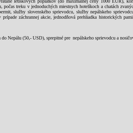
átane letiskových poplatkov (do maximálnej ceny 1000 EUR), komp
, počas treku v jednoduchých miestnych hotelíkoch a chatách zvaných
rmit, služby slovenského sprievodcu, služby nepálskeho sprievodcu
u v prípade záchrannej akcie, jednodňová prehliadka historických 
za do Nepálu (50,- USD), sprepitné pre nepálskeho sprievodcu a nosič