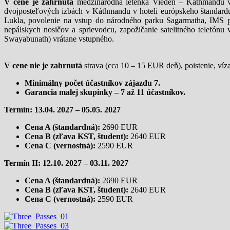
V cene je zahrnutá
medzinárodná letenka Viedeň – Káthmandu vr
dvojposteľových izbách v Káthmandu v hoteli európskeho štandardu
Lukla, povolenie na vstup do národného parku Sagarmatha, IMS pe
nepálskych nosičov a sprievodcu, zapožičanie satelitného telefón
Swayabunath) vrátane vstupného.
V cene nie je zahrnutá
strava (cca 10 – 15 EUR deň), poistenie, ví
Minimálny počet účastníkov zájazdu 7.
Garancia malej skupinky – 7 až 11 účastníkov.
Termín: 13.04. 2027 – 05.05. 2027
Cena A (štandardná):
2690 EUR
Cena B (zľava KST, študent):
2640 EUR
Cena C (vernostná):
2590 EUR
Termín II: 12.10. 2027 – 03.11. 2027
Cena A (štandardná):
2690 EUR
Cena B (zľava KST, študent):
2640 EUR
Cena C (vernostná):
2590 EUR