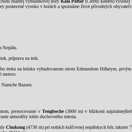
rcholu známej vyhliadkovej hory
Kala Pattar
(Čierny kameň) vysokej 
láštory postavené vysoko v horách a spoznáme život pôvodných obyvateľo
a Nepálu.
ok, príprava na trek.
ášho treku na letisku vybudovanom sirom Edmundom Hillarym, prvým 
 metrov.
do Namche Bazaru.
stom, prenocovanie v
Tengboche
(3800 m) v blízkosti najznámejšieh
vanie atmosféry tohto duchovného miesta.
ady
Chukung
(4730 m) pri nohách kráľovnej nepálskych hôr, takmer 