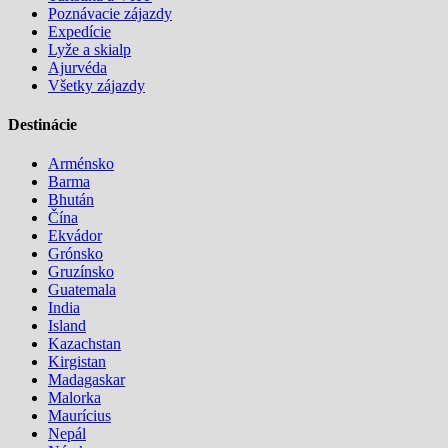
Poznávacie zájazdy
Expedície
Lyže a skialp
Ajurvéda
Všetky zájazdy
Destinácie
Arménsko
Barma
Bhután
Čína
Ekvádor
Grónsko
Gruzínsko
Guatemala
India
Island
Kazachstan
Kirgistan
Madagaskar
Malorka
Maurícius
Nepál