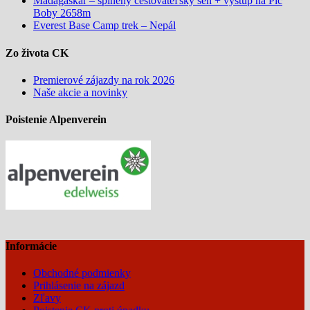
Madagaskar – splnený cestovateľský sen + výstup na Pic
Boby 2658m
Everest Base Camp trek – Nepál
Zo života CK
Premierové zájazdy na rok 2026
Naše akcie a novinky
Poistenie Alpenverein
Informácie
Obchodné podmienky
Prihlásenie na zájazd
Zľavy