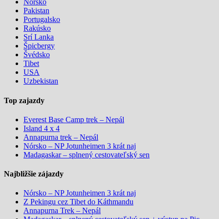
Nórsko
Pakistan
Portugalsko
Rakúsko
Srí Lanka
Špicbergy
Švédsko
Tibet
USA
Uzbekistan
Top zajazdy
Everest Base Camp trek – Nepál
Island 4 x 4
Annapurna trek – Nepál
Nórsko – NP Jotunheimen 3 krát naj
Madagaskar – splnený cestovateľský sen
Najbližšie zájazdy
Nórsko – NP Jotunheimen 3 krát naj
Z Pekingu cez Tibet do Káthmandu
Annapurna Trek – Nepál