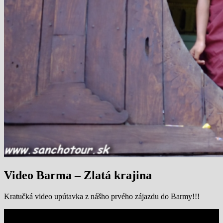
Video Barma – Zlatá krajina
Kratučká video upútavka z nášho prvého zájazdu do Barmy!!!