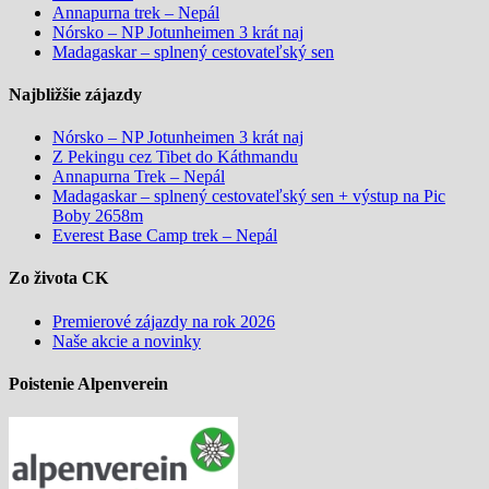
Annapurna trek – Nepál
Nórsko – NP Jotunheimen 3 krát naj
Madagaskar – splnený cestovateľský sen
Najbližšie zájazdy
Nórsko – NP Jotunheimen 3 krát naj
Z Pekingu cez Tibet do Káthmandu
Annapurna Trek – Nepál
Madagaskar – splnený cestovateľský sen + výstup na Pic
Boby 2658m
Everest Base Camp trek – Nepál
Zo života CK
Premierové zájazdy na rok 2026
Naše akcie a novinky
Poistenie Alpenverein