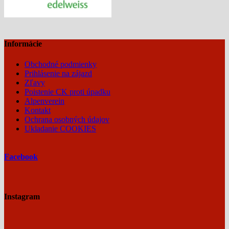
Informácie
Obchodné podmienky
Prihlásenie na zájazd
Zľavy
Poistenie CK proti úpadku
Alpenverein
Kontakt
Ochrana osobných údajov
Ukladanie COOKIES
Facebook
Instagram
Čo
keby
EXPEDÍCIA