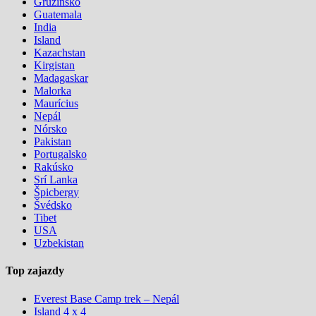
Gruzínsko
Guatemala
India
Island
Kazachstan
Kirgistan
Madagaskar
Malorka
Maurícius
Nepál
Nórsko
Pakistan
Portugalsko
Rakúsko
Srí Lanka
Špicbergy
Švédsko
Tibet
USA
Uzbekistan
Top zajazdy
Everest Base Camp trek – Nepál
Island 4 x 4