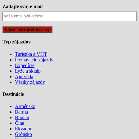
Zadajte svoj e-mail
Typ zájazdov
Turistika a VHT
Poznávacie zájazdy
Expedície
Lyže a skialp
Ajurvéda
Všetky zájazdy
Destinácie
Arménsko
Barma
Bhután
Čína
Ekvádor
Grónsko