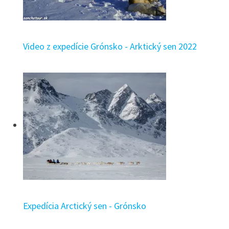
Video z expedície Grónsko - Arktický sen 2022
Expedícia Arctický sen - Grónsko