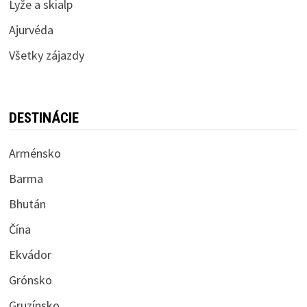
Lyže a skialp
Ajurvéda
Všetky zájazdy
DESTINÁCIE
Arménsko
Barma
Bhután
Čína
Ekvádor
Grónsko
Gruzínsko